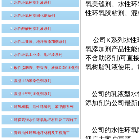
水性环氧树脂乳液系列
氧美缝剂、水性环
性环氧胶粘剂、混
水性环氧树脂固化剂系列
水性醇酸树脂乳液系列
公司K系列水性环
水性工业漆、地坪漆添加剂系列
氧添加剂产品性能
水性环氧工业漆、地坪漆系列
不含助溶剂)可直
氧树脂乳液使用。
改性脂肪胺、芳香胺、液体DDM固化剂
混凝土纳米染色剂系列
公司的乳液型水性
混凝土密封固化剂系列
添加剂为公司最新
环氧树脂、活性稀释剂、苯甲醇系列
环保高强水性环氧地坪材料及工程施工
公司的水性环氧防
普通油性环氧地坪材料及工程施工