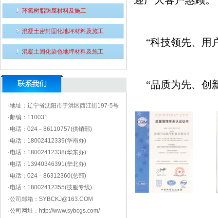
迎广大客户惠顾。
环氧树脂防腐材料及施工
混凝土密封固化地坪材料及施工
“科技领先、用户
混凝土固化染色地坪材料及施工
“品质为先、创新
·地址：辽宁省沈阳市于洪区西江街197-5号
·邮编：110031
·电话：024－86110757(供销部)
·电话：18002412339(华南办)
·电话：18002412338(华东办)
·电话：13940346391(华北办)
·电话：024－86312360(总部)
·电话：18002412355(技服专线)
·公司邮箱：SYBCKJ@163.COM
·公司网址：http://www.sybcgs.com/